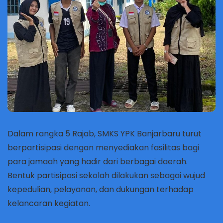
Dalam rangka 5 Rajab,
SMKS YPK Banjarbaru
turut
berpartisipasi dengan menyediakan fasilitas bagi
para jamaah yang hadir dari berbagai daerah.
Bentuk partisipasi sekolah dilakukan sebagai wujud
kepedulian, pelayanan, dan dukungan terhadap
kelancaran kegiatan.