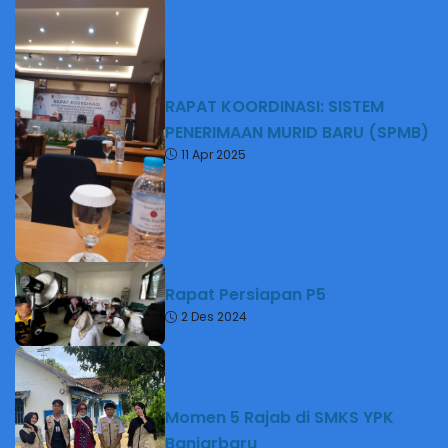
RAPAT KOORDINASI: SISTEM
PENERIMAAN MURID BARU (SPMB)
11 Apr 2025
Rapat Persiapan P5
2 Des 2024
Momen 5 Rajab di SMKS YPK
Banjarbaru