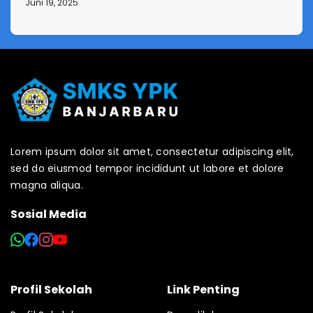
Juni 19, 2025
Lorem ipsum dolor sit amet, consectetur adipiscing elit,
sed do eiusmod tempor incididunt ut labore et dolore
magna aliqua.
Sosial Media
Profil Sekolah
Link Penting