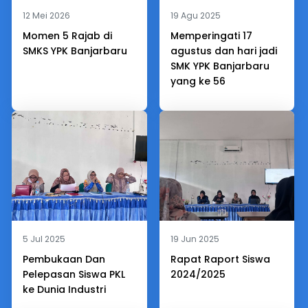
12 Mei 2026
19 Agu 2025
Momen 5 Rajab di
Memperingati 17
SMKS YPK Banjarbaru
agustus dan hari jadi
SMK YPK Banjarbaru
yang ke 56
5 Jul 2025
19 Jun 2025
Pembukaan Dan
Rapat Raport Siswa
Pelepasan Siswa PKL
2024/2025
ke Dunia Industri