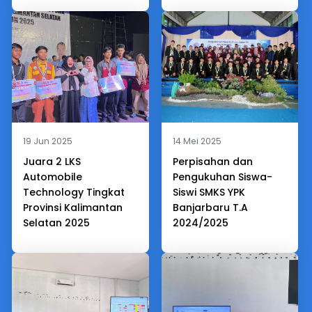
19 Jun 2025
14 Mei 2025
Juara 2 LKS
Perpisahan dan
Automobile
Pengukuhan Siswa-
Technology Tingkat
Siswi SMKS YPK
Provinsi Kalimantan
Banjarbaru T.A
Selatan 2025
2024/2025