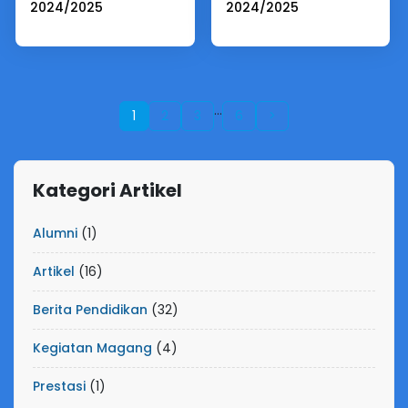
2024/2025
2024/2025
…
1
2
3
6
>
Kategori Artikel
Alumni
(1)
Artikel
(16)
Berita Pendidikan
(32)
Kegiatan Magang
(4)
Prestasi
(1)