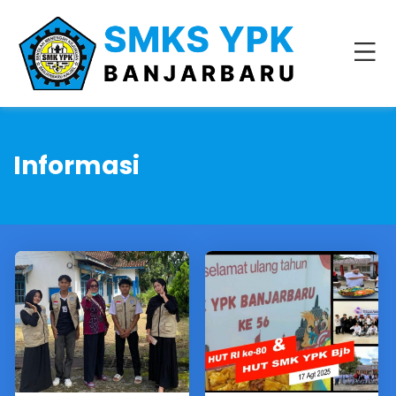
Informasi