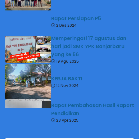
Rapat Persiapan P5
2 Des 2024
Memperingati 17 agustus dan
hari jadi SMK YPK Banjarbaru
yang ke 56
19 Agu 2025
KERJA BAKTI
12 Nov 2024
Rapat Pembahasan Hasil Raport
Pendidikan
23 Apr 2025