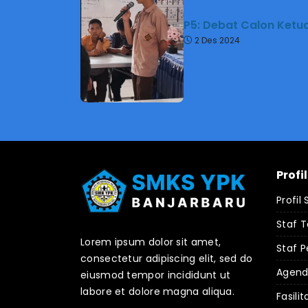
P5: Debat Calon Ketu
2 Des 2024
Profi
Profil
Staf 
Lorem ipsum dolor sit amet,
Staf P
consectetur adipiscing elit, sed do
Agen
eiusmod tempor incididunt ut
labore et dolore magna aliqua.
Fasilit