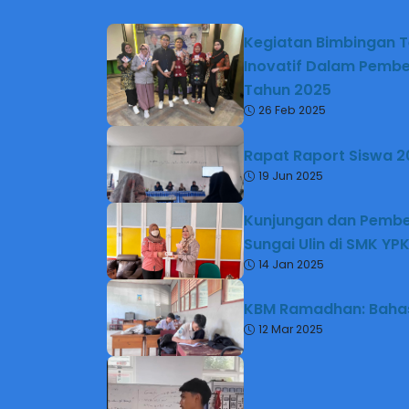
Kegiatan Bimbingan T
Inovatif Dalam Pembe
Tahun 2025
26 Feb 2025
Rapat Raport Siswa 
19 Jun 2025
Kunjungan dan Pembe
Sungai Ulin di SMK YP
14 Jan 2025
KBM Ramadhan: Bahas
12 Mar 2025