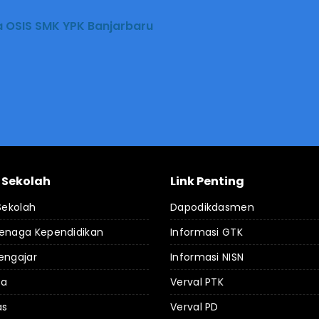
a OSIS SMK YPK Banjarbaru
l Sekolah
Link Penting
 Sekolah
Dapodikdasmen
Tenaga Kependidikan
Informasi GTK
engajar
Informasi NISN
da
Verval PTK
as
Verval PD