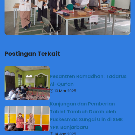
Postingan Terkait
Pesantren Ramadhan: Tadarus
Al-Qur’an
10 Mar 2025
Kunjungan dan Pemberian
Tablet Tambah Darah oleh
Puskesmas Sungai Ulin di SMK
YPK Banjarbaru
14 Jan 2025