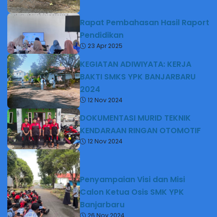
Rapat Pembahasan Hasil Raport
Pendidikan
23 Apr 2025
KEGIATAN ADIWIYATA: KERJA
BAKTI SMKS YPK BANJARBARU
2024
12 Nov 2024
DOKUMENTASI MURID TEKNIK
KENDARAAN RINGAN OTOMOTIF
12 Nov 2024
Penyampaian Visi dan Misi
Calon Ketua Osis SMK YPK
Banjarbaru
26 Nov 2024